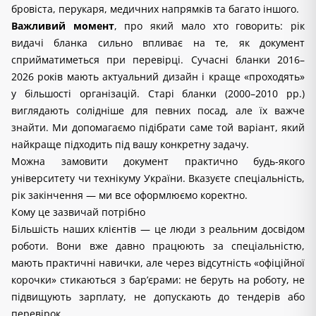
бровіста, перукаря, медичних напрямків та багато іншого.
Важливий момент
, про який мало хто говорить: рік 
видачі бланка сильно впливає на те, як документ 
сприйматиметься при перевірці. Сучасні бланки 2016–
2026 років мають актуальний дизайн і краще «проходять» 
у більшості організацій. Старі бланки (2000–2010 рр.) 
виглядають солідніше для певних посад, але їх важче 
знайти. Ми допомагаємо підібрати саме той варіант, який 
найкраще підходить під вашу конкретну задачу.
Можна замовити документ практично будь-якого 
університету чи технікуму України. Вказуєте спеціальність, 
рік закінчення — ми все оформлюємо коректно.
Кому це зазвичай потрібно
Більшість наших клієнтів — це люди з реальним досвідом 
роботи. Вони вже давно працюють за спеціальністю, 
мають практичні навички, але через відсутність «офіційної 
корочки» стикаються з бар’єрами: не беруть на роботу, не 
підвищують зарплату, не допускають до тендерів або 
перевірок.