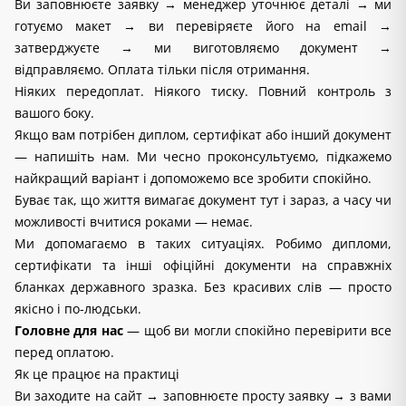
Ви заповнюєте заявку → менеджер уточнює деталі → ми 
готуємо макет → ви перевіряєте його на email → 
затверджуєте → ми виготовляємо документ → 
відправляємо. Оплата тільки після отримання.
Ніяких передоплат. Ніякого тиску. Повний контроль з 
вашого боку.
Якщо вам потрібен диплом, сертифікат або інший документ 
— напишіть нам. Ми чесно проконсультуємо, підкажемо 
найкращий варіант і допоможемо все зробити спокійно.
Буває так, що життя вимагає документ тут і зараз, а часу чи 
можливості вчитися роками — немає.
Ми допомагаємо в таких ситуаціях. Робимо дипломи, 
сертифікати та інші офіційні документи на справжніх 
бланках державного зразка. Без красивих слів — просто 
якісно і по-людськи.
Головне для нас
 — щоб ви могли спокійно перевірити все 
перед оплатою.
Як це працює на практиці
Ви заходите на сайт → заповнюєте просту заявку → з вами 