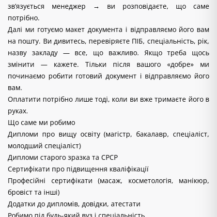
зв’язується менеджер → ви розповідаєте, що саме 
потрібно.
Далі ми готуємо макет документа і відправляємо його вам 
на пошту. Ви дивитесь, перевіряєте ПІБ, спеціальність, рік, 
назву закладу — все, що важливо. Якщо треба щось 
змінити — кажете. Тільки після вашого «добре» ми 
починаємо робити готовий документ і відправляємо його 
вам.
Оплатити потрібно лише тоді, коли ви вже тримаєте його в 
руках.
Що саме ми робимо
Дипломи про вищу освіту (магiстр, бакалавр, спеціаліст,
молодший спеціаліст)
Дипломи старого зразка та СРСР
Сертифікати про підвищення кваліфікації
Професійні сертифікати (масаж, косметологія, манікюр,
бровіст та інші)
Додатки до дипломів, довідки, атестати
Робимо під будь-який вуз і спеціальність.